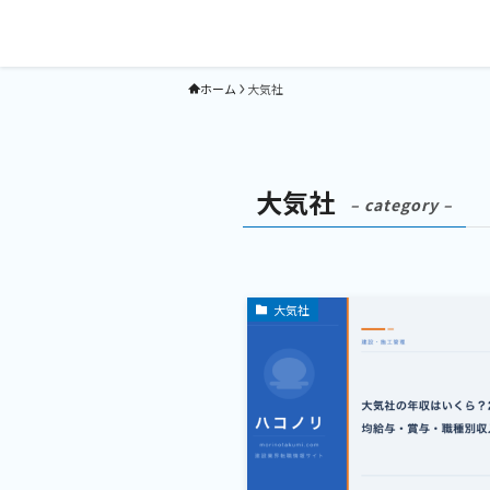
ホーム
大気社
大気社
– category –
大気社